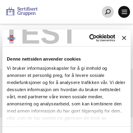
TEST
Denne nettsiden anvender cookies
Vi bruker informasjonskapsler for å gi innhold og
annonser et personlig preg, for å levere sosiale
mediefunksjoner og for å analysere trafikken vår. Vi deler
KOMMENDE AKTIVITETER
dessuten informasjon om hvordan du bruker nettstedet
vårt, med partnerne våre innen sosiale medier,
annonsering og analysearbeid, som kan kombinere den
med annen informasjon du har gjort tilgjengelig for dem,
eller som de har samlet inn gjennom din bruk av
tjenestene deres.