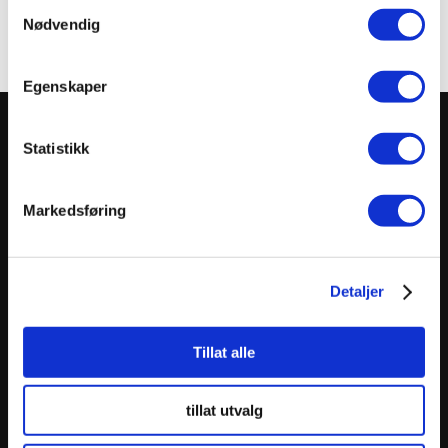
Samtykkevalg
Nødvendig
Egenskaper
En bransjegruppe i NOORSI
Statistikk
Markedsføring
Detaljer
KONTAKT OSS
Kilengaten 15b,
Tillat alle
3117 Tønsberg
tillat utvalg
Tlf: 33 30 99 40
Epost:
info@noorsi.no