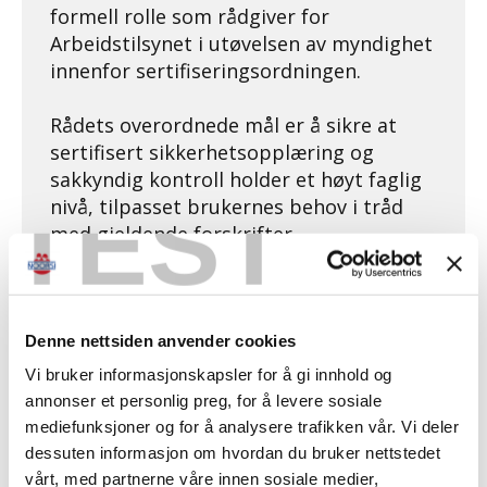
formell rolle som rådgiver for
Arbeidstilsynet i utøvelsen av myndighet
innenfor sertifiseringsordningen.
Rådets overordnede mål er å sikre at
sertifisert sikkerhetsopplæring og
sakkyndig kontroll holder et høyt faglig
TEST
nivå, tilpasset brukernes behov i tråd
med gjeldende forskrifter.
Rådet ivaretar en sentral funksjon ved å:
Fungere som bindeledd mellom
Denne nettsiden anvender cookies
myndigheter og arbeidslivets parter.
Vi bruker informasjonskapsler for å gi innhold og
Sikre teknisk og faglig forankring av
annonser et personlig preg, for å levere sosiale
ordningens krav.
mediefunksjoner og for å analysere trafikken vår. Vi deler
Bidra konstruktivt til omforente
dessuten informasjon om hvordan du bruker nettstedet
løsninger i tidlige saksprosesser.
vårt, med partnerne våre innen sosiale medier,